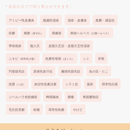
＊左右のタブで切り替えができます。
アトピー性皮膚炎
脂漏性湿疹
湿疹・皮膚炎
真菌・感染症
疥癬
褥瘡
蕁麻疹
単純ヘルペス
（床ずれ）
（口唇ヘルペス）
帯状疱疹
陥入爪
皮脂欠乏症・皮脂欠乏性湿疹
ニキビ
色素性母斑
シミ
肝斑
（尋常性ざ瘡）
（ほくろ）
円形脱毛症
原発性多汗症
瘢痕性脱毛症
魚の目・たこ
疣贅
炎症性色素沈着
シラミ症
薬疹
尋常性白斑
（いぼ）
ジベルバラ色粃糠疹
蜂窩織炎
腫瘍
掌蹠膿疱症
毛孔性苔癬
粉瘤
尋常性乾癬
やけど