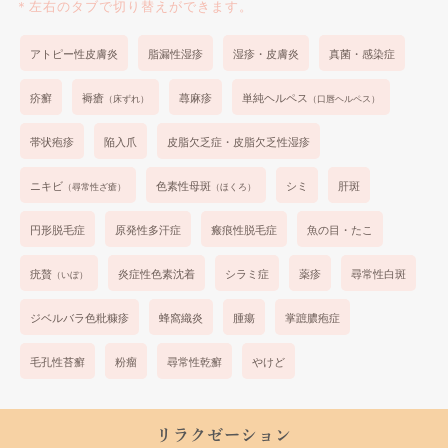
＊左右のタブで切り替えができます。
アトピー性皮膚炎
脂漏性湿疹
湿疹・皮膚炎
真菌・感染症
疥癬
褥瘡
蕁麻疹
単純ヘルペス
（床ずれ）
（口唇ヘルペス）
帯状疱疹
陥入爪
皮脂欠乏症・皮脂欠乏性湿疹
ニキビ
色素性母斑
シミ
肝斑
（尋常性ざ瘡）
（ほくろ）
円形脱毛症
原発性多汗症
瘢痕性脱毛症
魚の目・たこ
疣贅
炎症性色素沈着
シラミ症
薬疹
尋常性白斑
（いぼ）
ジベルバラ色粃糠疹
蜂窩織炎
腫瘍
掌蹠膿疱症
毛孔性苔癬
粉瘤
尋常性乾癬
やけど
リラクゼーション