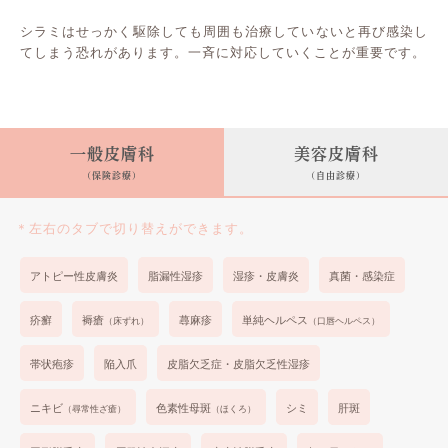
シラミはせっかく駆除しても周囲も治療していないと再び感染し
てしまう恐れがあります。一斉に対応していくことが重要です。
一般皮膚科
美容皮膚科
(保険診療)
(自由診療)
＊左右のタブで切り替えができます。
アトピー性皮膚炎
脂漏性湿疹
湿疹・皮膚炎
真菌・感染症
疥癬
褥瘡
蕁麻疹
単純ヘルペス
（床ずれ）
（口唇ヘルペス）
帯状疱疹
陥入爪
皮脂欠乏症・皮脂欠乏性湿疹
ニキビ
色素性母斑
シミ
肝斑
（尋常性ざ瘡）
（ほくろ）