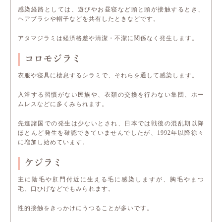
感染経路としては、遊びやお昼寝など頭と頭が接触するとき、
ヘアブラシや帽子などを共有したときなどです。
アタマジラミは経済格差や清潔・不潔に関係なく発生します。
コロモジラミ
衣服や寝具に棲息するシラミで、それらを通して感染します。
入浴する習慣がない民族や、衣類の交換を行わない集団、ホー
ムレスなどに多くみられます。
先進諸国での発生は少ないとされ、日本では戦後の混乱期以降
ほとんど発生を確認できていませんでしたが、1992年以降徐々
に増加し始めています。
ケジラミ
主に陰毛や肛門付近に生える毛に感染しますが、胸毛やまつ
毛、口ひげなどでもみられます。
性的接触をきっかけにうつることが多いです。