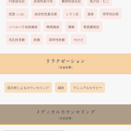
円形脱毛症
原発性多汗症
瘢痕性脱毛症
魚の目・たこ
疣贅
炎症性色素沈着
シラミ症
薬疹
尋常性白斑
（いぼ）
ジベルバラ色粃糠疹
蜂窩織炎
腫瘍
掌蹠膿疱症
毛孔性苔癬
粉瘤
尋常性乾癬
やけど
リラクゼーション
(自由診療)
肌分析によるカウンセリング
鍼灸
マニュアルセラピー
メディカルカウンセリング
(自由診療)