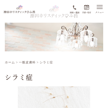
ホーム
>
一般皮膚科
>
シラミ症
シラミ症