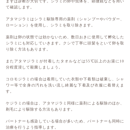
まずは診断が大切です。シラミの卵や虫体を、顕微鏡などを用い
て確認します。
アタマジラミはシラミ駆除専用の薬剤（シャンプーやパウダー、
ローション）を使用し、シラミを取り除きます。
薬剤は卵の状態では効かないため、数日おきに使用して孵化した
シラミにも対応していきます。クシで丁寧に頭髪をといて卵を取
り除く方法もあります。
またアタマジラミが付着したタオルなどは55℃以上のお湯に10
分程度浸して殺菌しましょう。
コロモジラミの場合は着用していた衣類や下着類は破棄し、シャ
ワー等で全身の汚れを洗い流し綺麗な下着及び衣服に着替えま
す。
ケジラミの場合は、アタマジラミ同様に薬剤による駆除のほか、
剃毛により駆除する方法もあります。
パートナーも感染している場合が多いため、パートナーも同時に
治療を行うよう指導します。