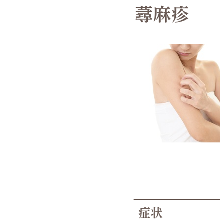
蕁麻疹
症状