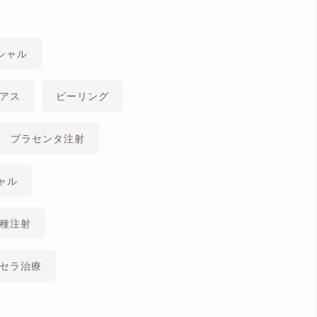
シャル
アス
ピーリング
プラセンタ注射
ャル
種注射
セラ治療