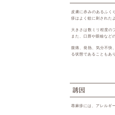
皮膚に赤みのあるふく
疹はよく蚊に刺された
大きさは数ミリ程度の
また、口唇や眼瞼など
腹痛、発熱、気分不快
る状態であることもあ
誘因
蕁麻疹には、アレルギ