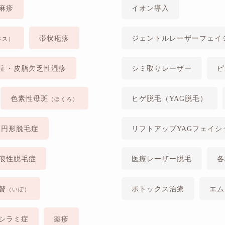
麻疹
イオン導入
帯状疱疹
ジェントルレーザーフェイ
ペス）
症・皮脂欠乏性湿疹
シミ取りレーザー
ピ
色素性母斑
ヒゲ脱毛（YAG脱毛）
（ほくろ）
円形脱毛症
リフトアップYAGフェイシ
痕性脱毛症
医療レーザー脱毛
各
贅
ボトックス治療
エム
（いぼ）
シラミ症
薬疹