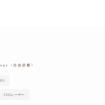
ology (自由診療)
FU
CO2レーザー