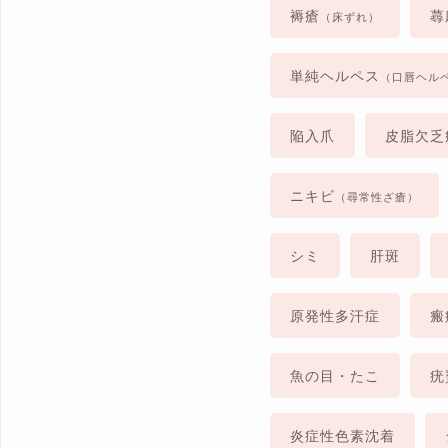
褥瘡
蕁
（床ずれ）
単純ヘルペス
（口唇ヘル
陥入爪
皮脂欠乏
ニキビ
（尋常性ざ瘡）
シミ
肝斑
原発性多汗症
瘢
魚の目・たこ
疣
炎症性色素沈着