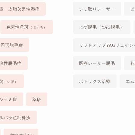
症・皮脂欠乏性湿疹
シミ取りレーザー
ピ
色素性母斑
ヒゲ脱毛（YAG脱毛）
（ほくろ）
円形脱毛症
リフトアップYAGフェイシ
痕性脱毛症
医療レーザー脱毛
各
贅
ボトックス治療
エム
（いぼ）
シラミ症
薬疹
ルバラ色粃糠疹