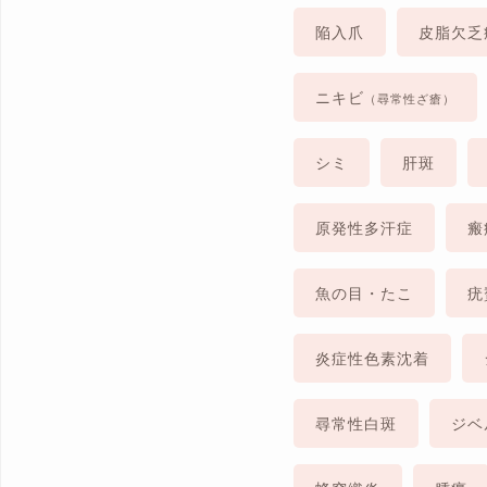
陥入爪
皮脂欠乏
ニキビ
（尋常性ざ瘡）
シミ
肝斑
原発性多汗症
瘢
魚の目・たこ
疣
炎症性色素沈着
尋常性白斑
ジベ