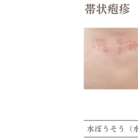
帯状疱疹
水ぼうそう（