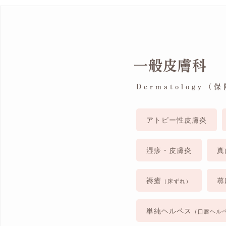
一般皮膚科
Dermatology (
アトピー性皮膚炎
湿疹・皮膚炎
真
褥瘡
蕁
（床ずれ）
単純ヘルペス
（口唇ヘル