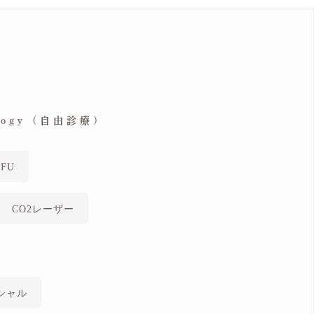
ology (自由診療)
FU
CO2レーザー
シャル