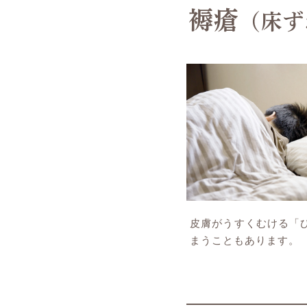
褥瘡
（床ず
皮膚がうすくむける「
まうこともあります。