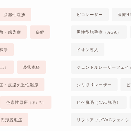
脂漏性湿疹
ピコレーザー
医療HI
菌・感染症
疥癬
男性型脱毛症（AGA）
麻疹
イオン導入
帯状疱疹
ジェントルレーザーフェイ
ペス）
症・皮脂欠乏性湿疹
シミ取りレーザー
ピ
色素性母斑
ヒゲ脱毛（YAG脱毛）
（ほくろ）
円形脱毛症
リフトアップYAGフェイシ