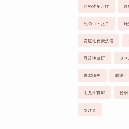
原発性多汗症
瘢
魚の目・たこ
疣
炎症性色素沈着
尋常性白斑
ジベ
蜂窩織炎
腫瘍
毛孔性苔癬
粉瘤
やけど