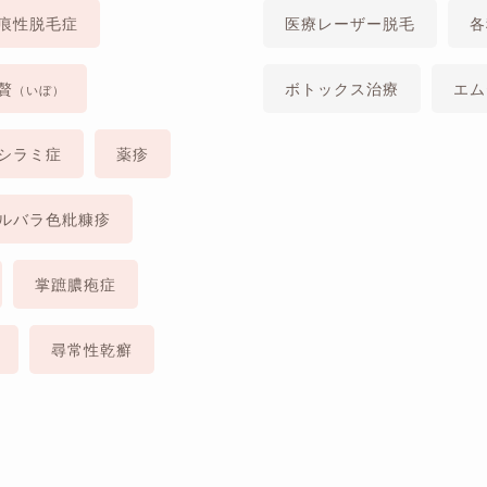
痕性脱毛症
医療レーザー脱毛
各
贅
ボトックス治療
エム
（いぼ）
シラミ症
薬疹
ルバラ色粃糠疹
掌蹠膿疱症
尋常性乾癬