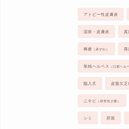
アトピー性皮膚炎
湿疹・皮膚炎
真
褥瘡
蕁
（床ずれ）
単純ヘルペス
（口唇ヘル
陥入爪
皮脂欠乏
ニキビ
（尋常性ざ瘡）
シミ
肝斑