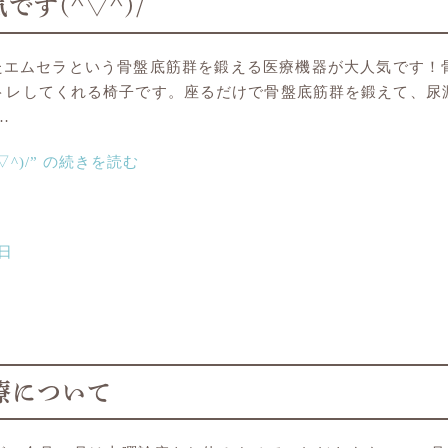
です(^▽^)/
したエムセラという骨盤底筋群を鍛える医療機器が大人気です
トレしてくれる椅子です。座るだけで骨盤底筋群を鍛えて、尿
…
)/” の
続きを読む
4日
療について