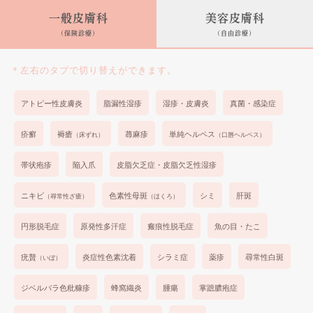
一般皮膚科
美容皮膚科
(保険診療)
(自由診療)
＊左右のタブで切り替えができます。
アトピー性皮膚炎
脂漏性湿疹
湿疹・皮膚炎
真菌・感染症
疥癬
褥瘡
蕁麻疹
単純ヘルペス
（床ずれ）
（口唇ヘルペス）
帯状疱疹
陥入爪
皮脂欠乏症・皮脂欠乏性湿疹
ニキビ
色素性母斑
シミ
肝斑
（尋常性ざ瘡）
（ほくろ）
円形脱毛症
原発性多汗症
瘢痕性脱毛症
魚の目・たこ
疣贅
炎症性色素沈着
シラミ症
薬疹
尋常性白斑
（いぼ）
ジベルバラ色粃糠疹
蜂窩織炎
腫瘍
掌蹠膿疱症