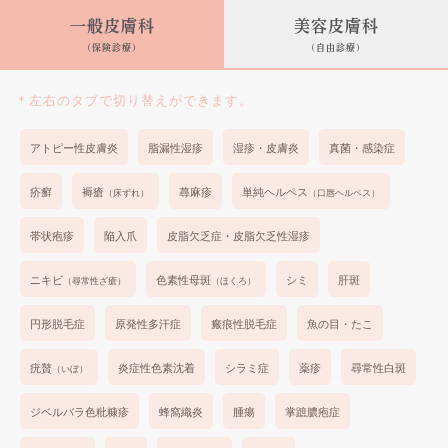
一般皮膚科
美容皮膚科
(保険診療)
(自由診療)
＊左右のタブで切り替えができます。
アトピー性皮膚炎
脂漏性湿疹
湿疹・皮膚炎
真菌・感染症
疥癬
褥瘡
蕁麻疹
単純ヘルペス
（床ずれ）
（口唇ヘルペス）
帯状疱疹
陥入爪
皮脂欠乏症・皮脂欠乏性湿疹
ニキビ
色素性母斑
シミ
肝斑
（尋常性ざ瘡）
（ほくろ）
円形脱毛症
原発性多汗症
瘢痕性脱毛症
魚の目・たこ
疣贅
炎症性色素沈着
シラミ症
薬疹
尋常性白斑
（いぼ）
ジベルバラ色粃糠疹
蜂窩織炎
腫瘍
掌蹠膿疱症