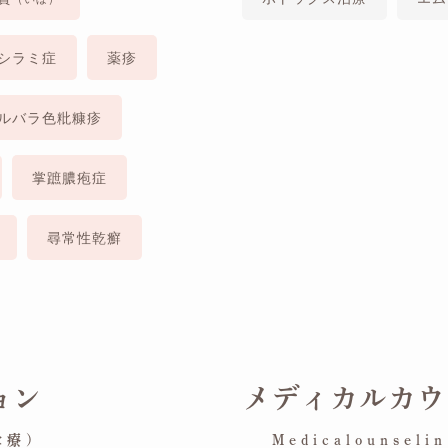
シラミ症
薬疹
ルバラ色粃糠疹
掌蹠膿疱症
尋常性乾癬
ョン
メディカルカウ
診療)
Medicalounsel