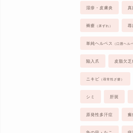
湿疹・皮膚炎
真
褥瘡
蕁
（床ずれ）
単純ヘルペス
（口唇ヘル
陥入爪
皮脂欠乏
ニキビ
（尋常性ざ瘡）
シミ
肝斑
原発性多汗症
瘢
魚の目・たこ
疣