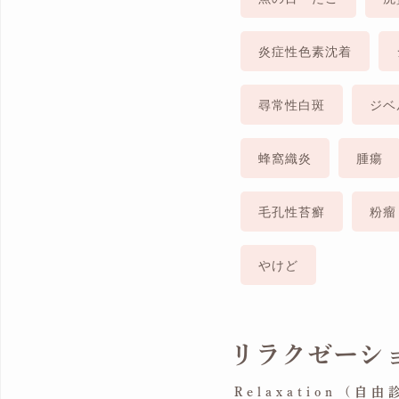
炎症性色素沈着
尋常性白斑
ジベ
蜂窩織炎
腫瘍
毛孔性苔癬
粉瘤
やけど
リラクゼーシ
Relaxation (自由