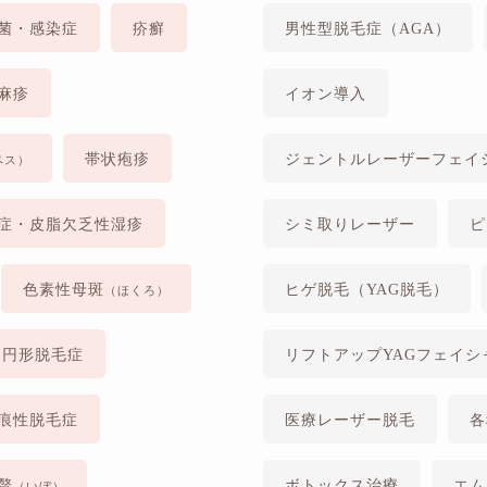
菌・感染症
疥癬
男性型脱毛症（AGA）
麻疹
イオン導入
帯状疱疹
ジェントルレーザーフェイ
ペス）
症・皮脂欠乏性湿疹
シミ取りレーザー
ピ
色素性母斑
ヒゲ脱毛（YAG脱毛）
（ほくろ）
円形脱毛症
リフトアップYAGフェイシ
痕性脱毛症
医療レーザー脱毛
各
贅
ボトックス治療
エム
（いぼ）