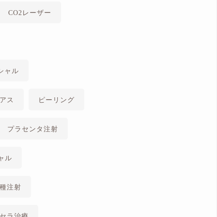
CO2レーザー
シャル
アス
ピーリング
プラセンタ注射
ャル
種注射
セラ治療