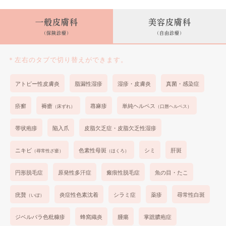
一般皮膚科
美容皮膚科
(保険診療)
(自由診療)
＊左右のタブで切り替えができます。
アトピー性皮膚炎
脂漏性湿疹
湿疹・皮膚炎
真菌・感染症
疥癬
褥瘡
蕁麻疹
単純ヘルペス
（床ずれ）
（口唇ヘルペス）
帯状疱疹
陥入爪
皮脂欠乏症・皮脂欠乏性湿疹
ニキビ
色素性母斑
シミ
肝斑
（尋常性ざ瘡）
（ほくろ）
円形脱毛症
原発性多汗症
瘢痕性脱毛症
魚の目・たこ
疣贅
炎症性色素沈着
シラミ症
薬疹
尋常性白斑
（いぼ）
ジベルバラ色粃糠疹
蜂窩織炎
腫瘍
掌蹠膿疱症